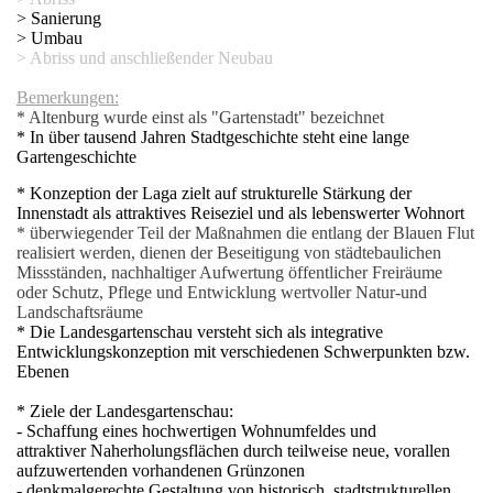
> Sanierung
fläche
> Umbau
> Abriss und anschließender Neubau
rasse
Bemerkungen:
* Altenburg wurde einst als "Gartenstadt" bezeichnet
* In über tausend Jahren Stadtgeschichte steht eine lange
Gartengeschichte
arkplatz
* Konzeption der Laga zielt auf strukturelle Stärkung der
Innenstadt als attraktives Reiseziel und als lebenswerter Wohnort
* überwiegender Teil der Maßnahmen die entlang der Blauen Flut
realisiert werden, dienen der Beseitigung von städtebaulichen
Missständen, nachhaltiger
Aufwertung öffentlicher Freiräume
oder Schutz, Pflege und Entwicklung wertvoller Natur-und
Landschaftsräume
* Die Landesgartenschau versteht sich als integrative
Entwicklungskonzeption mit verschiedenen Schwerpunkten bzw.
Ebenen
* Ziele der Landesgartenschau:
- Schaffung eines hochwertigen Wohnumfeldes und
attraktiver Naherholungsflächen durch teilweise neue, vorallen
aufzuwertenden vorhandenen Grünzonen
- denkmalgerechte Gestaltung von historisch, stadtstrukturellen