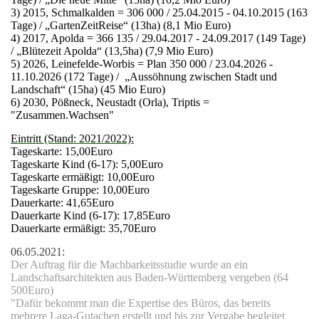
3) 2015, Schmalkalden = 306 000 / 25.04.2015 - 04.10.2015 (163
Tage) / „GartenZeitReise“ (13ha) (8,1 Mio Euro)
4) 2017, Apolda = 366 135 / 29.04.2017 - 24.09.2017 (149 Tage)
/ „Blütezeit Apolda“ (13,5ha) (7,9 Mio Euro)
5) 2026, Leinefelde-Worbis = Plan 350 000 / 23.04.2026 -
11.10.2026 (172 Tage) / „Aussöhnung zwischen Stadt und
Landschaft“ (15ha) (45 Mio Euro)
6) 2030,
Pößneck, Neustadt (Orla), Triptis =
"Zusammen.Wachsen"
Eintritt (Stand: 2021/2022):
Tageskarte: 15,00Euro
Tageskarte Kind (6-17): 5,00Euro
Tageskarte ermäßigt: 10,00Euro
Tageskarte Gruppe: 10,00Euro
Dauerkarte: 41,65Euro
Dauerkarte Kind (6-17): 17,85Euro
Dauerkarte ermäßigt: 35,70Euro
06.05.2021:
Der Auftrag für die Machbarkeitsstudie wurde an ein
Landschaftsarchitekten aus Baden-Württemberg vergeben (64
500Euro)
"Dafür bekommt man die Expertise des Büros, das bereits
mehrere Laga-Gutachen erstellt und bis zur Vergabe begleitet