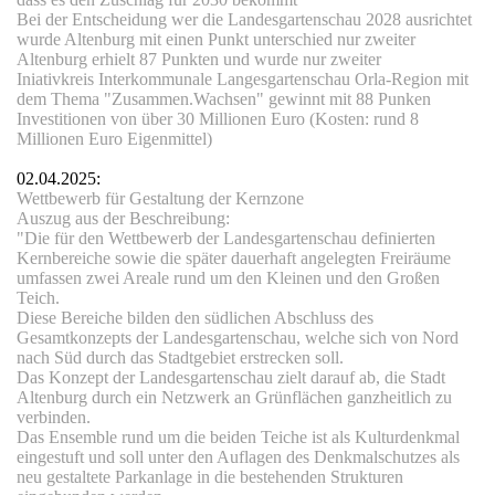
Bei der Entscheidung wer die Landesgartenschau 2028 ausrichtet
wurde Altenburg mit einen Punkt unterschied nur zweiter
Altenburg erhielt 87 Punkten und wurde nur zweiter
Iniativkreis Interkommunale Langesgartenschau Orla-Region mit
dem Thema
"Zusammen.Wachsen" gewinnt mit 88 Punken
Investitionen von über 30 Millionen Euro (Kosten: rund 8
Millionen Euro Eigenmittel)
02.04.2025:
Wettbewerb für Gestaltung der Kernzone
che
Auszug aus der Beschreibung:
"Die für den Wettbewerb der Landesgartenschau definierten
Kernbereiche sowie die später dauerhaft angelegten Freiräume
umfassen zwei Areale rund um den Kleinen und den Großen
Teich.
Diese Bereiche bilden den südlichen Abschluss des
Gesamtkonzepts der Landesgartenschau, welche sich von Nord
nach Süd durch das Stadtgebiet erstrecken soll.
Das Konzept der Landesgartenschau zielt darauf ab, die Stadt
Altenburg durch ein Netzwerk an Grünflächen ganzheitlich zu
verbinden.
Das Ensemble rund um die beiden Teiche ist als Kulturdenkmal
eingestuft und soll unter den Auflagen des Denkmalschutzes als
neu gestaltete Parkanlage in die bestehenden Strukturen