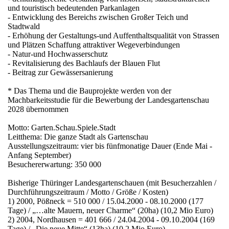
und touristisch bedeutenden Parkanlagen
- Entwicklung des Bereichs zwischen Großer Teich und
Stadtwald
- Erhöhung der Gestaltungs-und Auffenthaltsqualität von Strassen
und Plätzen Schaffung attraktiver Wegeverbindungen
tz
- Natur-und Hochwasserschutz
- Revitalisierung des Bachlaufs der Blauen Flut
- Beitrag zur Gewässersanierung
* Das Thema und die Bauprojekte werden von der
eg
Machbarkeitsstudie für die Bewerbung der Landesgartenschau
2028 übernommen
Motto: Garten.Schau.Spiele.Stadt
Leitthema: Die ganze Stadt als Gartenschau
Ausstellungszeitraum: vier bis fünfmonatige Dauer (Ende Mai -
Anfang September)
Besuchererwartung: 350 000
ee
Bisherige Thüringer Landesgartenschauen (mit Besucherzahlen /
Durchführungszeitraum / Motto / Größe / Kosten)
1) 2000, Pößneck = 510 000 / 15.04.2000 - 08.10.2000 (177
Tage) / „…alte Mauern, neuer Charme“ (20ha) (10,2 Mio Euro)
2) 2004, Nordhausen = 401 666 / 24.04.2004 - 09.10.2004 (169
Tage) / „Die neue Mitte“ (13ha) (10,2 Mio Euro)