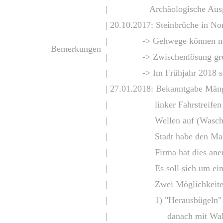
| Archäologische Ausgrab
| 20.10.2017: Steinbrüche in No
| -> Gehwege können nicht
Bemerkungen
| -> Zwischenlösung greift (S
| -> Im Frühjahr 2018 soll
| 27.01.2018: Bekanntgabe Mäng
| linker Fahrstreifen (Absc
| Wellen auf (Waschbret
| Stadt habe den Mangel s
| Firma hat dies aner
| Es soll sich um einen Ei
| Zwei Möglichkeiten für 
| 1) "Herausbügeln" - betro
| danach mit Walzen 