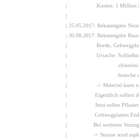
| Kosten: 1 Million Euro 
| ua. wegen Verkü
| 25.05.2017: Bekanntgabe Neue
| 30.08.2017: Bekanntgabe Bau
| Borde, Gehwegplatten, P
| Ursache: Schließung vo
| chinesische Regierung
| branche neu v
| -> Material kann nicht p
| Eigentlich sollten diese 
| Jetzt sollen Pflaster, Bo
| Gehwegplatten Ende Sep
| Bei weiteren Verzug gre
| -> Strasse wird asphaltie