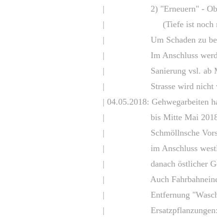
| 2) "Erneuern" - Oberfläc
| (Tiefe ist noch nich
| Um Schaden zu beurteilen
| Im Anschluss werden B
| Sanierung vsl. ab Mit
| Strasse wird nicht vollges
| 04.05.2018: Gehwegarbeiten 
| bis Mitte Mai 2018: wes
| Schmöllnsche Vorstadt (
| im Anschluss westlicher 
| danach östlicher Gehweg 
| Auch Fahrbahneinengung 
| Entfernung "Waschbrettef
| Ersatzpflanzungen: 2x Py