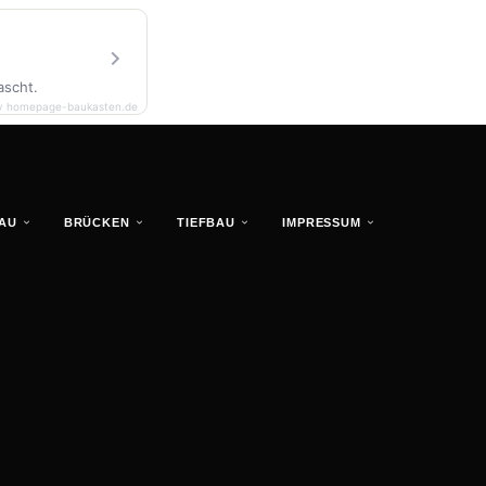
ascht.
y homepage-baukasten.de
AU
BRÜCKEN
TIEFBAU
IMPRESSUM