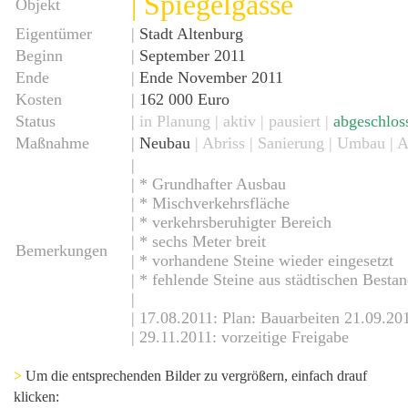
| Spiegelgasse
Objekt
Eigentümer
|
Stadt Altenburg
Beginn
|
September 2011
Ende
|
Ende November 2011
Kosten
|
162 000 Euro
Status
|
in Planung
|
aktiv
| pausiert |
abgeschlos
Maßnahme
|
Neubau
| Abriss | Sanierung | Umbau | 
|
| * Grundhafter Ausbau
| * Mischverkehrsfläche
| * verkehrsberuhigter Bereich
| * sechs Meter breit
Bemerkungen
| * vorhandene Steine wieder eingesetzt
| * fehlende Steine aus städtischen Bestan
|
| 17.08.2011: Plan: Bauarbeiten 21.09.2
| 29.11.2011: vorzeitige Freigabe
>
Um die entsprechenden Bilder zu vergrößern, einfach drauf
klicken: