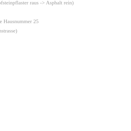
steinpflaster raus -> Asphalt rein)
öhe Hausnummer 25
nstrasse)