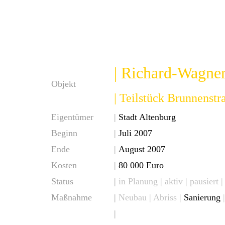
| Richard-Wagner
Objekt
| Teilstück Brunnenstr
Eigentümer
|
St
adt Altenburg
Beginn
|
Juli 2007
Ende
|
August 2007
Kosten
|
80 000 Euro
Status
|
in Planung |
aktiv
| pausiert 
Maßnahme
|
Neubau
| Abriss |
Sanierung
|
|