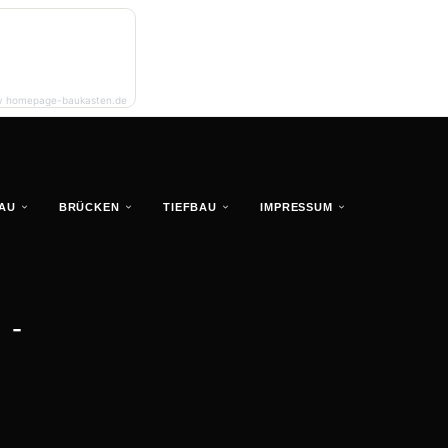
y homepage-baukasten.de
AU
BRÜCKEN
TIEFBAU
IMPRESSUM
 -