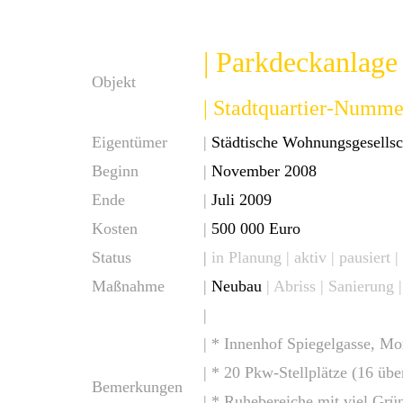
| Parkdeckanlage
Objekt
| Stadtquartier-Numme
Eigentümer
|
Städtische Wohnungsgesells
Beginn
|
November 2008
Ende
|
Juli 2009
Kosten
|
500 000 Euro
Status
|
in Planung |
aktiv
| pausiert |
Maßnahme
|
Neubau
| Abriss | Sanierung
|
| * Innenhof Spiegelgasse, Mo
| * 20 Pkw-Stellplätze (16 übe
Bemerkungen
| * Ruhebereiche mit viel Grü