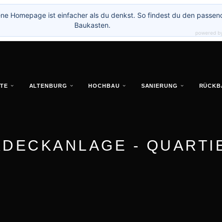
ne Homepage ist einfacher als du denkst. So findest du den passen
Baukasten.
powered b
TE
ALTENBURG
HOCHBAU
SANIERUNG
RÜCKB
DECKANLAGE - QUARTI