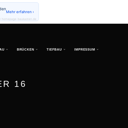
den
Mehr erfahren ›
y homepage-baukasten.de
AU
BRÜCKEN
TIEFBAU
IMPRESSUM
ER 16