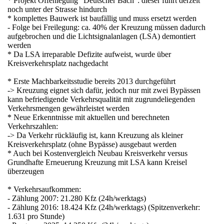
* Projekt Offenlegung "Deutscher Bach": dieser führt derzeit
noch unter der Strasse hindurch
* komplettes Bauwerk ist baufällig und muss ersetzt werden
- Folge bei Freilegung: ca. 40% der Kreuzung müssen dadurch
aufgebrochen und die Lichtsignalanlagen (LSA) demontiert
werden
* Da LSA irreparable Defizite aufweist, wurde über
Kreisverkehrsplatz nachgedacht
tz
* Erste Machbarkeitsstudie bereits 2013 durchgeführt
-> Kreuzung eignet sich dafür, jedoch nur mit zwei Bypässen
kann befriedigende Verkehrsqualität mit zugrundeliegenden
Verkehrsmengen gewährleistet werden
* Neue Erkenntnisse mit aktuellen und berechneten
eg
Verkehrszahlen:
-> Da Verkehr rückläufig ist, kann Kreuzung als kleiner
Kreisverkehrsplatz (ohne Bypässe) ausgebaut werden
* Auch bei Kostenvergleich Neubau Kreisverkehr versus
Grundhafte Erneuerung Kreuzung mit LSA kann Kreisel
überzeugen
* Verkehrsaufkommen:
- Zählung 2007: 21.280 Kfz (24h/werktags)
ee
- Zählung 2016: 18.424 Kfz (24h/werktags) (Spitzenverkehr:
1.631 pro Stunde)