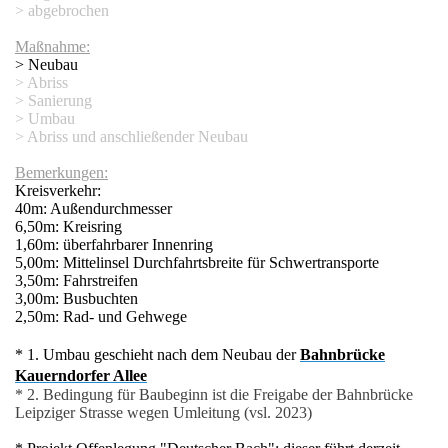
> abgebrochen
Maßnahme:
asse
> Neubau
> Abriss
fläche
> Sanierung
> Umbau
rasse
> Abriss und anschließender Neubau
Bemerkungen:
Kreisverkehr:
40m: Außendurchmesser
arkplatz
6,50m: Kreisring
1,60m: überfahrbarer Innenring
5,00m: Mittelinsel Durchfahrtsbreite für Schwertransporte
3,50m: Fahrstreifen
3,00m: Busbuchten
2,50m: Rad- und Gehwege
* 1. Umbau geschieht nach dem Neubau der
Bahnbrücke
Kauerndorfer Allee
* 2. Bedingung für Baubeginn ist die Freigabe der Bahnbrücke
Leipziger Strasse wegen Umleitung (vsl. 2023)