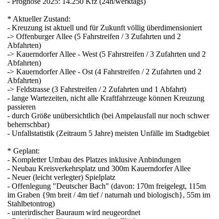
- Prognose 2025: 14.250 Kfz (24h/werktags)
* Aktueller Zustand:
- Kreuzung ist aktuell und für Zukunft völlig überdimensioniert
-> Offenburger Allee (5 Fahrstreifen / 3 Zufahrten und 2
Abfahrten)
-> Kauerndorfer Allee - West (5 Fahrstreifen / 3 Zufahrten und 2
Abfahrten)
-> Kauerndorfer Allee - Ost (4 Fahrstreifen / 2 Zufahrten und 2
Abfahrten)
-> Feldstrasse (3 Fahrstreifen / 2 Zufahrten und 1 Abfahrt)
- lange Wartezeiten, nicht alle Kraftfahrzeuge können Kreuzung
passieren
- durch Größe unübersichtlich (bei Ampelausfall nur noch schwer
beherrschbar)
- Unfallstatistik (Zeitraum 5 Jahre) meisten Unfälle im Stadtgebiet
* Geplant:
- Kompletter Umbau des Platzes inklusive Anbindungen
- Neubau Kreisverkehrsplatz und 300m Kauerndorfer Allee
- Neuer (leicht verlegter) Spielplatz
- Offenlegung "Deutscher Bach" (davon: 170m freigelegt, 115m
im Graben {9m breit / 4m tief / naturnah und biologisch}, 55m im
Stahlbetontrog)
- unterirdischer Bauraum wird neugeordnet