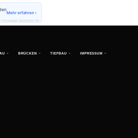
den
Mehr erfahren ›
y homepage-baukasten.de
AU
BRÜCKEN
TIEFBAU
IMPRESSUM