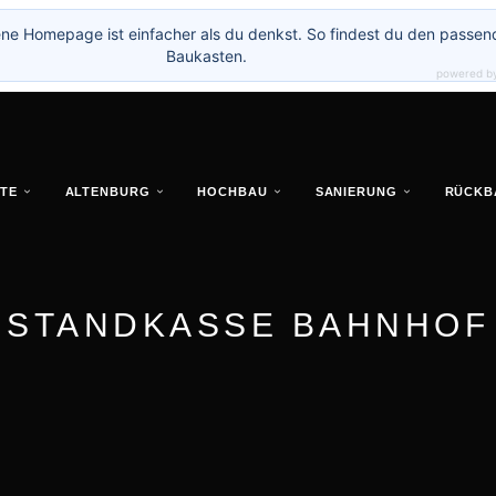
ne Homepage ist einfacher als du denkst. So findest du den passen
Baukasten.
powered b
TE
ALTENBURG
HOCHBAU
SANIERUNG
RÜCKB
STANDKASSE BAHNHOF