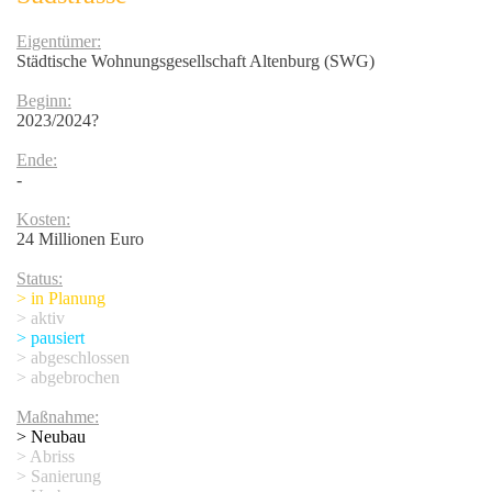
Eigentümer:
Städtische Wohnungsgesellschaft Altenburg (SWG)
Beginn:
2023/2024?
Ende:
-
Kosten:
24 Millionen Euro
Status:
Kollwitz-Strasse
> in Planung
> aktiv
> pausiert
> abgeschlossen
> abgebrochen
Maßnahme:
> Neubau
> Abriss
> Sanierung
ium - Mensa