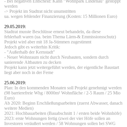
- Bei negativen Entscheid: Kann "Wohnpark Lindenau" gestoppt
werden
-> Projekt im Stadtrat nicht unumstritten
ua. wegen fehlender Finanzierung (Kosten: 15 Millionen Euro)
29.05.2019:
lanz
Stadtrat musste Beschlüsse erneut behandeln, da diese
fehlerhaft waren (ua. beim Thema Lärm-& Emmissionsschutz)
Projekt wird aber mit 18 Ja-Stimmen zugestimmt
Jedoch gibt es weiterhin Kritik:
 20
- "Außerhalb der Kernstadt"
- Neuer Wohnraum nicht durch Neubauten, sondern durch
sanierende Altbauten zu decken
Projekt kann jetzt weitergeführt werden, der eigentliche Baustart
liegt aber noch in der Ferne
25.06.2019:
Plan: In den kommenden Monaten soll Projekt genehmigt werden
(98 barrierefreie Whg / 8000m² Wohnfläche / 2-5 Raum / 25 Mio
Euro)
Ab 2020: Beginn Erschließungsarbeiten (zuerst Abwasser, danach
weitere Medien)
2021: Hochbauarbeiten (Bauabschnitt 1 / ersten beide Wohnhöfe)
2023: erste Wohnungen fertig (zwei der vier Höfe sollen an
Investoren veräußert werden / 58 Wohnungen sollen bei SWG
rrassen