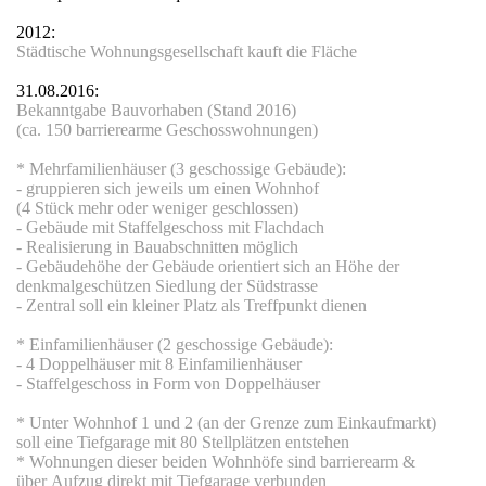
ller"
2012:
Städtische Wohnungsgesellschaft kauft die Fläche
HW
31.08.2016:
Berufsbekleidung
Bekanntgabe Bauvorhaben (Stand 2016)
(
ca. 150 barrierearme Geschosswohnungen
)
EDO Elektro-großhandel
* Mehrfamilienhäuser (3 geschossige Gebäude):
- gruppieren sich jeweils um einen Wohnhof
 KFZ Prüf-& Schadenszentrum
(4 Stück mehr oder weniger geschlossen)
- Gebäude mit Staffelgeschoss mit Flachdach
Licht-, Steuer- und Schaltanlagenbau GmbH
- Realisierung in Bauabschnitten möglich
- Gebäudehöhe der Gebäude orientiert sich an Höhe der
Würth GmbH
denkmal
geschützen Siedlung der Südstrasse
- Zentral soll ein kleiner Platz als Treffpunkt dienen
hlachthof
* Einfamilienhäuser (2 geschossige Gebäude):
- 4 Doppelhäuser mit 8 Einfamilienhäuser
rheim
- Staffelgeschoss in Form von Doppelhäuser
Feuerwehr
* Unter Wohnhof 1 und 2 (an der Grenze zum Einkaufmarkt)
soll
eine Tiefgarage mit 80 Stellplätzen entstehen
* Wohnungen dieser beiden Wohnhöfe sind barrierearm &
chlosserei Kranaster
über Aufzug direkt
mit Tiefgarage verbunden