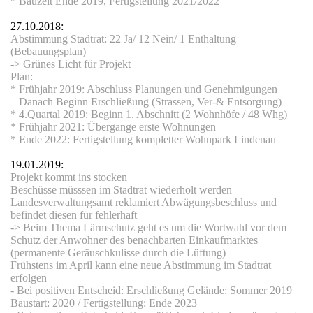
* Bauzeit Ende 2019, Fertigstellung 2021/2022
27.10.2018:
Abstimmung Stadtrat: 22 Ja/ 12 Nein/ 1 Enthaltung
(Bebauungsplan)
-> Grünes Licht für Projekt
Plan:
* Frühjahr 2019: Abschluss Planungen und Genehmigungen
Danach Beginn Erschließung (Strassen, Ver-& Entsorgung)
* 4.Quartal 2019: Beginn 1. Abschnitt (2 Wohnhöfe / 48 Whg)
* Frühjahr 2021: Übergange erste Wohnungen
* Ende 2022: Fertigstellung kompletter Wohnpark Lindenau
 - Norma
19.01.2019:
Projekt kommt ins stocken
Beschüsse müsssen im Stadtrat wiederholt werden
Landesverwaltungsamt reklamiert Abwägungsbeschluss und
npark"
befindet diesen für fehlerhaft
-> Beim Thema Lärmschutz geht es um die Wortwahl vor dem
Schutz der Anwohner des benachbarten Einkaufmarktes
(permanente Geräuschkulisse durch die Lüftung)
Frühstens im April kann eine neue Abstimmung im Stadtrat
erfolgen
- Bei positiven Entscheid: Erschließung Gelände: Sommer 2019
Baustart: 2020 / Fertigstellung: Ende 2023