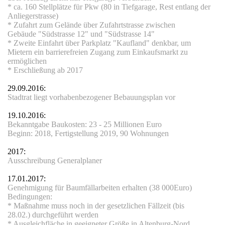
* ca. 160 Stellplätze für Pkw (80 in Tiefgarage, Rest entlang der
Anliegerstrasse)
* Zufahrt zum Gelände über Zufahrtstrasse zwischen
Gebäude
"Südstrasse 12" und "Südstrasse 14"
* Zweite Einfahrt über Parkplatz "Kaufland" denkbar, um
Mietern ein barrierefreien
Zugang zum Einkaufsmarkt zu
ermöglichen
* Erschließung ab 2017
- Neubau
29.09.2016:
Stadtrat liegt vorhabenbezogener Bebauungsplan vor
19.10.2016:
ne-Strasse 56
Bekanntgabe Baukosten: 23 - 25 Millionen Euro
Beginn: 2018, Fertigstellung 2019, 90 Wohnungen
2017:
Ausschreibung Generalplaner
nd
17.01.2017:
Genehmigung für Baumfällarbeiten erhalten (38 000Euro)
Bedingungen:
* Maßnahme muss noch in der gesetzlichen Fällzeit (bis
28.02.) durchgeführt werden
* Ausgleichfläche in geeigneter Größe in Altenburg-Nord