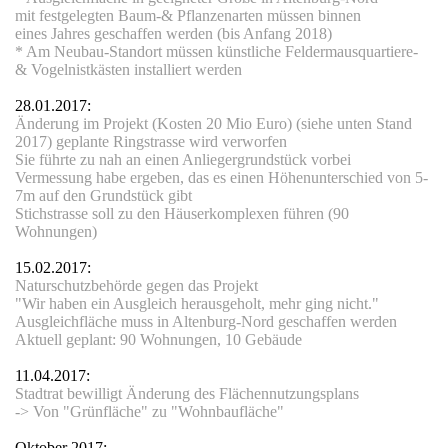
mit festgelegten Baum-& Pflanzenarten müssen binnen
eines Jahres geschaffen werden (bis Anfang 2018)
d
* Am Neubau-Standort müssen künstliche Feldermausquartiere-
& Vogelnistkästen installiert werden
28.01.2017:
Änderung im Projekt (Kosten 20 Mio Euro) (siehe unten Stand
2017) geplante Ringstrasse wird verworfen
Sie führte zu nah an einen Anliegergrundstück vorbei
nik
Vermessung habe ergeben, das es einen Höhenunterschied von 5-
7m auf den Grundstück gibt
Stichstrasse soll zu den Häuserkomplexen führen
(90
Wohnungen)
15.02.2017:
Naturschutzbehörde gegen das Projekt
"Wir haben ein Ausgleich herausgeholt, mehr ging nicht."
Ausgleichfläche muss in Altenburg-Nord geschaffen werden
Aktuell geplant: 90 Wohnungen, 10 Gebäude
11.04.2017:
entrum
Stadtrat bewilligt Änderung des Flächennutzungsplans
-> Von "Grünfläche" zu "Wohnbaufläche"
Oktober 2017: