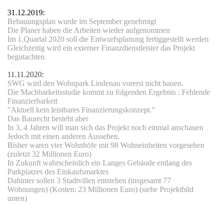
31.12.2019:
Bebauungsplan wurde im September genehmigt
Die Planer haben die Arbeiten wieder aufgenommen
Im 1.Quartal 2020 soll die Entwurfsplanung fertiggestellt werden
Gleichzeitig wird ein externer Finanzdienstleister das Projekt
begutachten
11.11.2020:
SWG wird den Wohnpark Lindenau vorerst nicht bauen.
Die Machbarkeitsstudie kommt zu folgenden Ergebnis : Fehlende
Finanzierbarkeit
"Aktuell kein leistbares Finanzierungskonzept."
Das Baurecht besteht aber
In 3, 4 Jahren will man sich das Projekt noch einmal anschauen
Jedoch mit einen anderen Aussehen.
Bisher waren vier Wohnhöfe mit 98 Wohneinheiten vorgesehen
(zuletzt 32 Millionen Euro)
In Zukunft wahrscheinlich ein Langes Gebäude entlang des
Parkplatzes des Einkaufsmarktes
Dahinter sollen 3 Stadtvillen entstehen (insgesamt 77
Wohnungen) (Kosten: 23 Millionen Euro) (siehe Projektbild
unten)