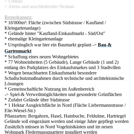
> Umbau
> Abriss und anschließender Neubau
e
Bemerkungen:
* 16'000m²: Fläche (zwischen Südstrasse / Kaufland /
Kleingartenanlage)
* Gelände hinter "Kaufland-Einkaufmarkt - Süd/Ost"
* ehemalige Kleingartenanlage
* Ursprünglich war hier ein Baumarkt geplant ->
Bau-&
ger
Gartenmarkt
* Schaffung eines neuen Wohngebietes
 Möbel Boss - Expert
* 77 Wohneinheiten (5 Gebäude), Lange Gebäude (1 und 2)
entlang des Parkplatzes des Einkaufsmarkes und 3 Stadtvillen
Spielkartenfabrik Altenburg GmbH
* Wegen benachbarten Einkaufsmarkt besondere
Schallschutzmaßnahmen durch technische und architektonische
Lösungen
kra
* Gemeinschaftliche Nutzung im Außenbereich
-> Spiel-& Verweilmöglichkeiten und gesonderte Grünflächen
EAB
* Zufahrt Gelände über Südstrasse
* 1 Hektar Ausgleichfläche in Nord (Fläche Liebermannstrasse /
Elie-Wiesel-Str.)
odepark Röther
Pflanzarten: Bergahorn, Hasel, Hainbuche, Feldulme, Hartriegel
Gelände soll eingezäunt werden und einige Jahre gepflegt werden
KM
Zusätzlich müssen in Nord Vogelnistkästen und im neuen
Wohnpark Fledermausquartiere installiert werden