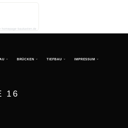
y homepage-baukasten.de
AU
BRÜCKEN
TIEFBAU
IMPRESSUM
 16