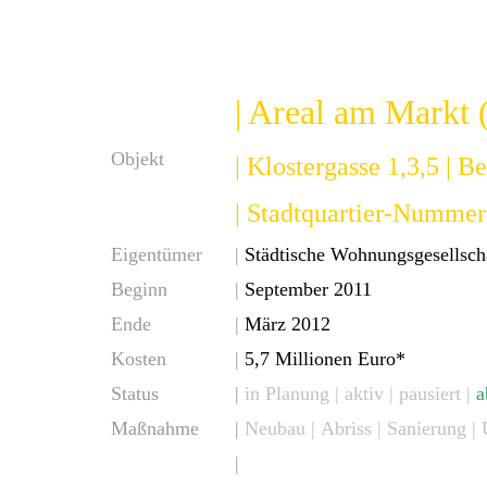
| Areal am Markt 
Objekt
| Klostergasse 1,3,5 | B
| Stadtquartier-Nummer
Eigentümer
|
Städtische Wohnungsgesellsc
Beginn
|
September 2011
Ende
|
März 2012
Kosten
|
5,7 Millionen Euro*
Status
|
in Planung |
aktiv
| pausiert |
a
Maßnahme
|
Neubau
|
Abriss
| Sanierung |
|