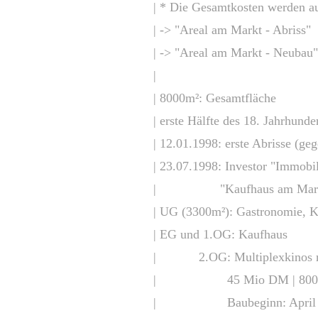
| * Die Gesamtkosten werden a
| -> "Areal am Markt - Abriss"
| -> "
Areal am Markt - Neubau
"
|
| 8000m²: Gesamtfläche
| erste Hälfte des 18. Jahrhunde
| 12.01.1998: erste Abrisse (ge
| 23.07.1998: Investor "Immob
| "Kaufhaus am Markt
| UG (3300m²): Gastronomie, K
| EG und 1.OG: Kaufhaus
| 2.OG: Multiplexkinos mit 
| 45 Mio DM | 800m² | 4
| Baubeginn: April 1999,