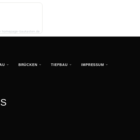
y homepage-baukasten.de
AU
BRÜCKEN
TIEFBAU
IMPRESSUM
SS