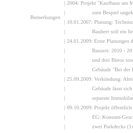
| 2004: Projekt "Kaufhaus am 
| zum Bespiel ungeklärte 
Bemerkungen
| 10.01.2007: Planung: Techni
| Bauherr soll ein Investor
| 24.01.2009: Erste Planungen
| Bauzeit: 2010 - 2012 
| und drei Büros sowie z
| Gebäude "Bei der Brüderki
| 25.09.2009: Verkündung: Abri
| Gebäude lässt sich weder
| separate Immobilie erhal
| 09.10.2009: Projekt öffentlich 
| EG: Konsum-Geschäft (80
| zwei Parkdecks (1x Mie