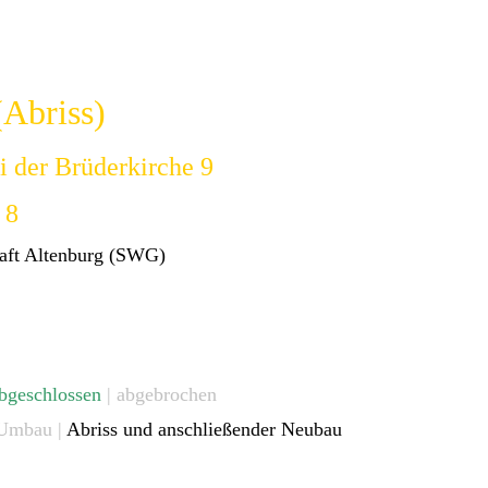
(Abriss)
ei der Brüderkirche 9
 8
haft Altenburg (SWG)
bgeschlossen
| abgebrochen
 Umbau |
Abriss und anschließender Neubau