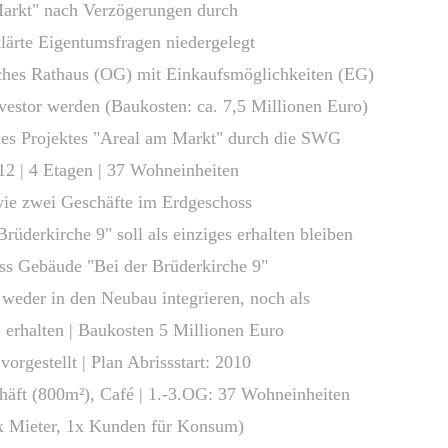
Markt" nach Verzögerungen durch
Eigentumsfragen niedergelegt
sches Rathaus (OG) mit Einkaufsmöglichkeiten (EG)
 werden (Baukosten: ca. 7,5 Millionen Euro)
 des Projektes "Areal am Markt" durch die SWG
| 4 Etagen
| 37 Wohneinheiten
wei Geschäfte im Erdgeschoss
rche 9" soll als einziges erhalten bleiben
ss Gebäude "Bei der Brüderkirche 9"
 in den Neubau integrieren, noch als
ten | Baukosten 5 Millionen Euro
vorgestellt | Plan Abrissstart: 2010
0m²), Café | 1.-3.OG: 37 Wohneinheiten
ter, 1x Kunden für Konsum)