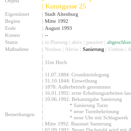
Objekt
| Kunstgasse 25
Eigentümer
|
Stadt Altenburg
Beginn
|
Mitte 1992
Ende
|
August 1993
Kosten
|
--
Status
|
in Planung |
aktiv
| pausiert |
abgeschlos
Maßnahme
|
Neubau
| Abriss |
Sanierung
| Umbau | A
|
| 31m Hoch
|
5
| 11.07.1884: Grundsteinlegung
| 31.10.1844: Einweihung
| 1878: Außerbetrieb genommen
| 16.01.1992: erste Erhaltungsarbeiten la
| 10.06.1992: Bekanntgabe Sanierung
| * Sanierung Turm
| * neue Turmbekrönung
Bemerkungen
| * neue Uhr mit Schlagwerk
| Mitte 1992: Baustart Sanierung
| 02.09.1992: Neuer Dachstuhl wird mit 