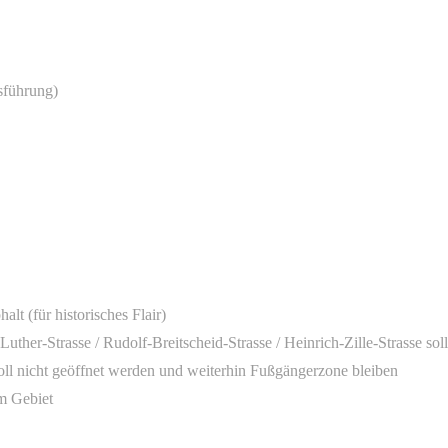
sführung)
lt (für historisches Flair)
her-Strasse / Rudolf-Breitscheid-Strasse / Heinrich-Zille-Strasse sol
oll nicht geöffnet werden und weiterhin Fußgängerzone bleiben
m Gebiet