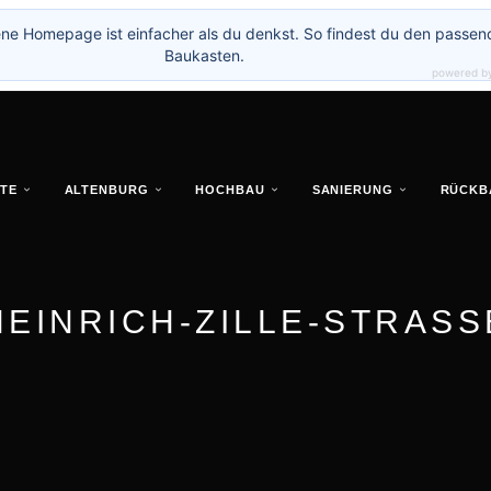
ne Homepage ist einfacher als du denkst. So findest du den passen
Baukasten.
powered b
TE
ALTENBURG
HOCHBAU
SANIERUNG
RÜCKB
HEINRICH-ZILLE-STRASS