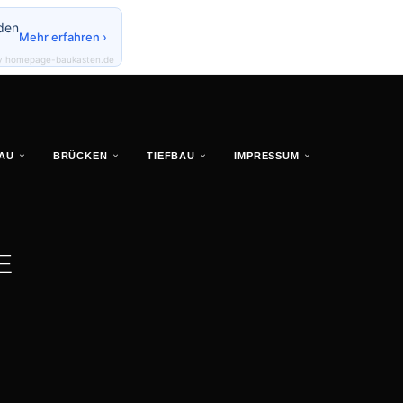
den
Mehr erfahren ›
y homepage-baukasten.de
AU
BRÜCKEN
TIEFBAU
IMPRESSUM
E