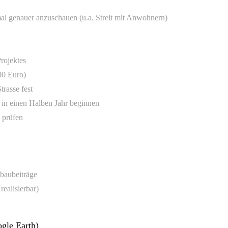
l genauer anzuschauen (u.a. Streit mit Anwohnern)
rojektes
000 Euro)
rasse fest
 in einen Halben Jahr beginnen
 prüfen
baubeiträge
realisierbar)
ogle Earth)