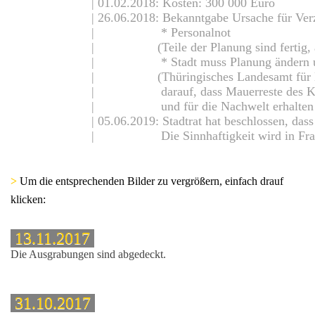
| 01.02.2018: Kosten: 300 000 Euro
| 26.06.2018: Bekanntgabe Ursache für Ver
| * Personalnot
| (Teile der Planung sind fertig, and
| * Stadt muss Planung ändern und St
| (Thüringisches Landesamt für Denk
| darauf, dass Mauerreste des Klosters
| und für die Nachwelt erhalten b
tz
| 05.06.2019: Stadtrat hat beschlossen, dass
| Die Sinnhaftigkeit wird in Frage
eg
>
Um die entsprechenden Bilder zu vergrößern, einfach drauf
klicken:
13.11.2017
Die Ausgrabungen sind abgedeckt.
ee
31.10.2017