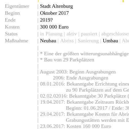
Eigentümer
|
Stadt Altenburg
Beginn
|
Oktober 2017
Ende
|
2019?
Kosten
|
300 000 Euro
Status
|
in Planung
|
aktiv
|
pausiert
|
abgeschlosse
Maßnahme
|
Neubau
|
Abriss
| Sanierung |
Umbau
| Ab
|
| * Eine der größten witterungsunabhängi
| * Bau von 29 Parkplätzen
|
| August 2003: Beginn Ausgrabungen
| 2006: Ende Ausgrabungen
| 08.01.2016: Bekanntgabe Errichtung eines 
| zu 90 Parkplätzen auf dem Gel
| 02.02.02016: Bekanntgabe 30 Parkplätze
| 19.04.2017: Bekanntgabe Zeitraum Rückb
| Beginn: 01.06.2017 / Ende: 30.
| 29.04.2017: Bekanntgabe Kosten für Abr
| Grabungsstätten werden mit Erdr
| 23.06.2017: Kosten 160 000 Euro