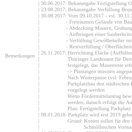
| 30.06.2017: Bekanntgabe Fertigstellung 
| 23.08.2017: Bekanntgabe Verfüllung Brun
asse
| 30.08.2017: Vom 09.10.2017 - vsl. 30.11.
| - Freiräumen Gelände von Bäumen, 
fläche
| - Abdeckung Mauern, Grabungssohl
| - Aufbringen einer Sauberkeitssch
rasse
| - Verfüllung Gewölbekeller mit sel
| - Restverfüllung / Oberflächenreg
| 26.11.2017: Herrichtung Fläche (Auffüll
Bemerkungen
| Thüringer Landesamt für Denkmalp
arkplatz
| festgelegt, das Mauerreste erhal
| -> Planungen mussten angepass
| Nach Winterpause (vsl. Februar 20
| Parkplatzbau den städtischen Bau-
| vorgelegt werden
| Wenn Fördermittelantrag bewilligt,
| werden, danach erfolgt die Aus
| Plan: Fertigstellung Parkplatz 
| 08.01.2018: Parkplatz wird erst 2019 geba
| Grund: Kosten sollen für den Gru
| Schmöllnschen Vorstadt ge