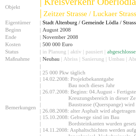
|
Kreisverkehr Oberlödla
Objekt
|
Zeitzer Strasse / Luckaer Stras
Eigentümer
|
Stadt Altenburg / Gemeinde Lödla / Stras
Beginn
|
August 2008
Ende
|
November 2008
Kosten
|
500 000 Euro
Status
|
in Planung
|
aktiv
| pausiert
|
abgeschloss
Maßnahme
|
Neubau
| Abriss | Sanierung | Umbau | A
|
| 25 000 Pkw täglich
| 14.02.2008: Projektbekanntgabe
| Bau noch dieses Jahr
| 26.07.2008: Beginn: 04.August - Fertigst
| Kreuzungsbereich in dieser Zeit 
| Baustrasse (Querspange) wird ei
Bemerkungen
| 26.08.2008: alter Asphalt wird abgetragen
| 15.10.2008: Gehwege sind im Bau
| Bordsteinkanten wurden gesetz
| 14.11.2008: Asphaltschichten werden auf