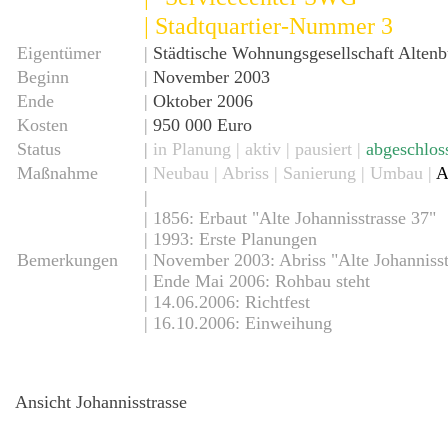
| Stadtquartier-Nummer 3
Eigentümer
|
Städtische Wohnungsgesellschaft Alte
Beginn
|
November 2003
Ende
|
Oktober 2006
Kosten
|
950 000 Euro
Status
|
in Planung
|
aktiv
| pausiert |
abgeschlos
Maßnahme
|
Neubau
| Abriss | Sanierung | Umbau |
A
|
| 1856: Erbaut
"Alte Johannisstrasse 37"
| 1993: Erste Planungen
Bemerkungen
| November 2003: Abriss "Alte Johannisst
Kollwitz-Strasse
|
Ende Mai 2006: Rohbau steht
| 14.06.2006: Richtfest
| 16.10.2006: Einweihung
Ansicht Johannisstrasse
ium - Mensa