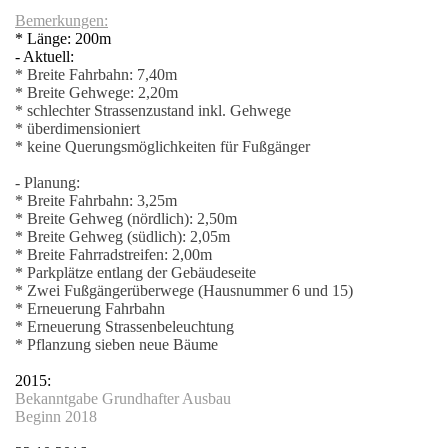
Bemerkungen:
asse
* Länge: 200m
- Aktuell:
fläche
* Breite Fahrbahn: 7,40m
* Breite Gehwege: 2,20m
* schlechter Strassenzustand inkl. Gehwege
rasse
* überdimensioniert
* keine Querungsmöglichkeiten für Fußgänger
- Planung:
* Breite Fahrbahn: 3,25m
arkplatz
* Breite Gehweg (nördlich): 2,50m
* Breite Gehweg (südlich): 2,05m
* Breite Fahrradstreifen: 2,00m
* Parkplätze entlang der Gebäudeseite
* Zwei Fußgängerüberwege (Hausnummer 6 und 15)
* Erneuerung Fahrbahn
* Erneuerung Strassenbeleuchtung
* Pflanzung sieben neue Bäume
2015:
Bekanntgabe Grundhafter Ausbau
Beginn 2018