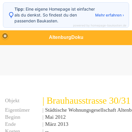
Tipp:
Eine eigene Homepage ist einfacher
als du denkst. So findest du den
Mehr erfahren ›
passenden Baukasten.
powered by homepage-baukasten.de
AltenburgDoku
| Brauhausstrasse 30/31
Objekt
Eigentümer
|
Städtische Wohnungsgesellschaft Alte
Beginn
|
Mai 2012
Ende
|
März 2013
Kosten
|
--