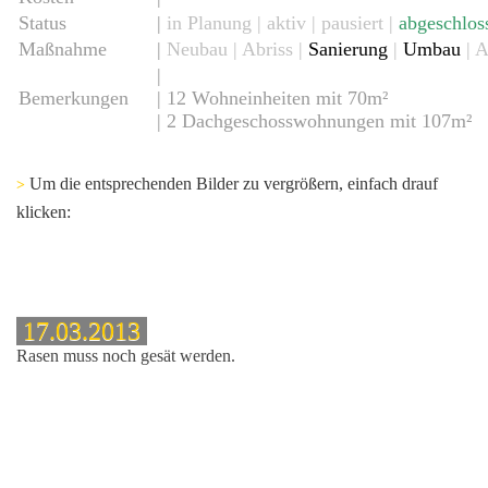
Status
|
in Planung |
aktiv
| pausiert |
abgeschlos
Maßnahme
|
Neubau
| Abriss |
Sanierung
|
Umbau
| A
|
Bemerkungen
| 12 Wohneinheiten mit 70m²
| 2 Dachgeschosswohnungen mit 107m²
Um die entsprechenden Bilder zu vergrößern, einfach drauf
>
5
klicken:
17.03.2013
Rasen muss noch gesät werden.