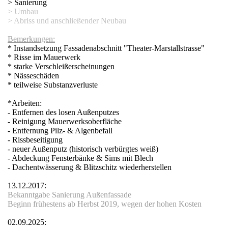
> Sanierung
> Umbau
> Abriss und anschließender Neubau
Bemerkungen:
* Instandsetzung Fassadenabschnitt "Theater-Marstallstrasse"
* Risse im Mauerwerk
* starke Verschleißerscheinungen
* Nässeschäden
* teilweise Substanzverluste
*Arbeiten:
- Entfernen des losen Außenputzes
- Reinigung Mauerwerksoberfläche
- Entfernung Pilz- & Algenbefall
- Rissbeseitigung
- neuer Außenputz (historisch verbürgtes weiß)
- Abdeckung Fensterbänke & Sims mit Blech
- Dachentwässerung & Blitzschitz wiederherstellen
13.12.2017:
Bekanntgabe Sanierung Außenfassade
Beginn frühestens ab Herbst 2019, wegen der hohen Kosten
0
2.09.2025: