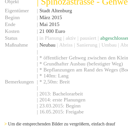
| Spinozastrasse - Gehw
Objekt
Eigentümer
|
Stadt Altenburg
Beginn
|
März 2015
Ende
|
Mai 2015
Kosten
|
21 000 Euro
Status
|
in Planung
|
aktiv
| pausiert |
abgeschlosse
Maßnahme
|
Neubau
| Abriss | Sanierung | Umbau | Ab
|
| * öffentlicher Gehweg zwischen den Klei
| * Grundhafter Ausbau (befestigter Weg)
| * Bepflanzungen am Rand des Weges (Bod
| * 140m: Lang
Bemerkungen
| * 2,50m: Breit
|
| 2013: Bachelorarbeit
| 2014: erste Planungen
| 23.03.2015: Beginn
| 16.05.2015: Freigabe
>
Um die entsprechenden Bilder zu vergrößern, einfach drauf