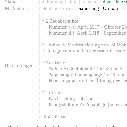
Status
|
in Planung
|
aktiv
| pausiert |
abgeschloss
Maßnahme
|
Neubau
| Abriss |
Sanierung
|
Umbau
| A
|
| * 2 Bauabschnitte
| - Nummer a-c: April 2017 - Oktober 2
| - Nummer d-f: April 2018 - September
|
| * Umbau & Modernisierung von 24 Wohn
| * altersgerecht und barrierearm mit Auf
5
|
| * Nordseite:
Bemerkungen
| - Anbau Außenfahrstuhl (für 3. und 4. 
| - Angehängte Laubengänge (für 3. und 
| - Hauseingänge mittels Öffnung der Fa
|
| * Hofseite:
| - Nachrüstung Balkone
| - Neugestaltung Außenanlage (unter and
|
| 1965: Erbaut