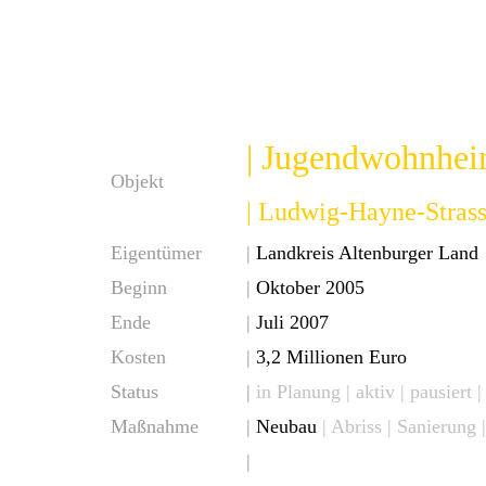
| Jugendwohnhei
Objekt
| Ludwig-Hayne-Strass
Eigentümer
|
Landkreis Altenburger Land
Beginn
|
Oktober 2005
Ende
|
Juli 2007
Kosten
|
3,2 Millionen Euro
Status
|
in Planung |
aktiv
| pausiert 
Maßnahme
|
Neubau
| Abriss | Sanierung
|