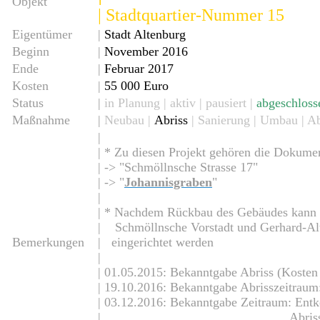
Objekt
| Stadtquartier-Nummer 15
Eigentümer
|
Stadt Altenburg
Beginn
|
November 2016
Ende
|
Februar 2017
Kosten
|
55 000 Euro
Status
|
in Planung
|
aktiv
|
pausiert
|
abgeschloss
Maßnahme
|
Neubau
|
Abriss
| Sanierung | Umbau | A
|
| *
Zu diesen Projekt gehören die Dokumen
| -> "
Schmöllnsche Strasse 17
"
| -> "
Johannisgraben
"
|
| * Nachdem Rückbau des Gebäudes kann 
| Schmöllnsche Vorstadt und Gerhard-Alt
Bemerkungen
|
eingerichtet werden
|
| 01.05.2015: Bekanntgabe Abriss (Kosten
| 19.10.2016: Bekanntgabe Abrisszeitraum
| 03.12.2016: Bekanntgabe Zeitraum: Ent
| Abriss: Anfang Janua