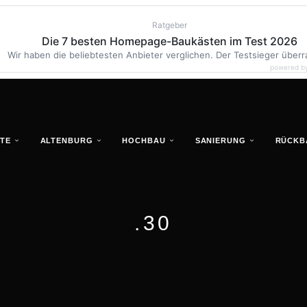
Ratgeber
Die 7 besten Homepage-Baukästen im Test 2026
Wir haben die beliebtesten Anbieter verglichen. Der Testsieger überr
powered b
TE
ALTENBURG
HOCHBAU
SANIERUNG
RÜCKB
.30