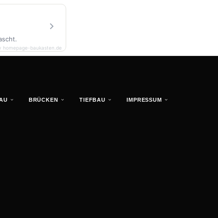
ascht.
y homepage-baukasten.de
AU
BRÜCKEN
TIEFBAU
IMPRESSUM